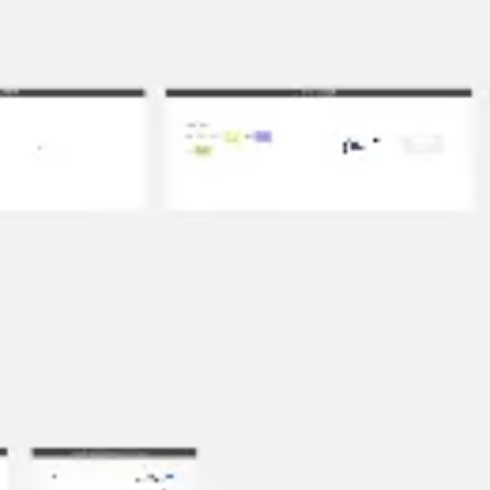
Ideacja i burze mózgów