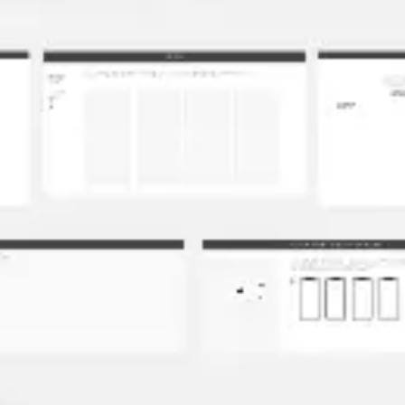
Wireframing i tworzenie prototypów