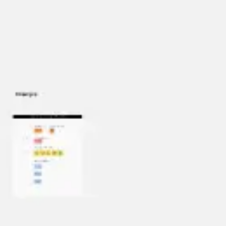
Miroverse
Szablony
Dla Ciebie
Oparte na AI
Według zastosowania