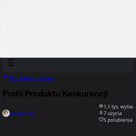
Discover
Według zespołu
Według rozmiaru
Wszystkie szablony
Profil Produktu Konkurencji
1,1 tys.
wyśw.
7
użycia
Carolina Poll
5
polubienia
Użyj szablonu