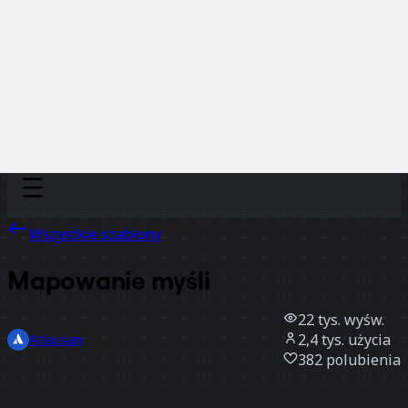
Discover
Według zespołu
Według rozmiaru
Wszystkie szablony
Mapowanie myśli
22 tys.
wyśw.
2,4 tys.
użycia
Atlassian
382
polubienia
Użyj szablonu