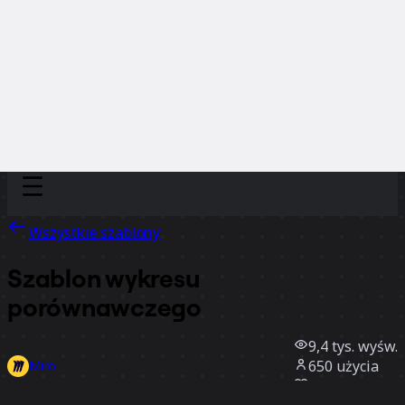
Discover
Według zespołu
Według rozmiaru
Wszystkie szablony
Szablon wykresu
porównawczego
9,4 tys.
wyśw.
650
użycia
Miro
4
polubienia