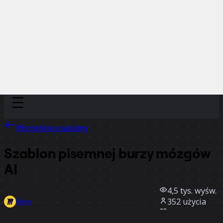
Discover
Według zespołu
Według rozmiaru
Wszystkie szablony
Szablon pisemnej burzy mózgów
AI
4,5 tys.
wyśw.
352
użycia
Miro
20
polubienia