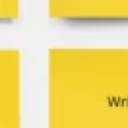
Ideacja i burze mózgów