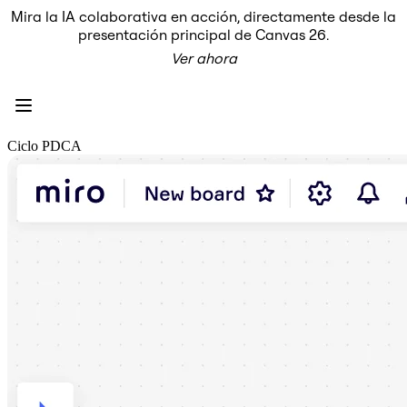
Mira la IA colaborativa en acción, directamente desde la
Producto
presentación principal de Canvas 26.
Destacados
Ver ahora
Lienzo inteligente™
Flujos
Prototipos y wireframes
Miro Engage
Plataforma
Descripción general de IA
Ciclo PDCA
AI Workflows
Conectores
Servidor MCP
Explora los manuales de IA
Servidor MCP
Planes de acción
Integraciones
Seguridad
Enterprise Guard
Plataforma para desarrolladores
Descargar aplicaciones
Formatos
Pizarra
Diagramas
Kanban
Cronogramas