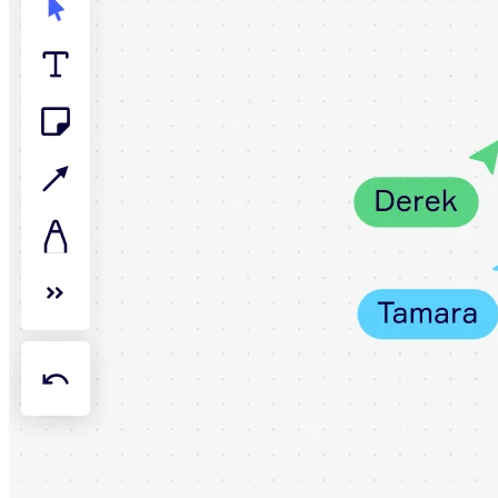
Talktrack
Tablas
Documentos
Diapositivas
Casos de uso
Destacados
Explora los manuales de IA
Explorar el Miroverse
General
Diagramas
Talleres
Lluvia de ideas
Mapas mentales
Mapas conceptuales
Diagramas de flujo
Especializados
Creación de roadmaps
Mapeo de procesos
Diseño técnico y documentación
Prototipos y wireframes
Mapas de recorrido del cliente
Análisis de resultados
Miro Design Workshops
Miro Planning & Delivery
Planificación de objetivos