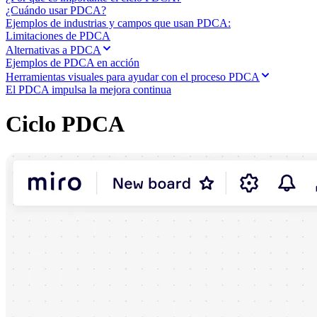
Transformación de las formas de trabajo
¿Cuándo usar PDCA?
Experiencia digital del empleado
Ejemplos de industrias y campos que usan PDCA:
Experiencia del cliente y diseño de servicios
Limitaciones de PDCA
Transformación en la nube y de software
Alternativas a PDCA
Recursos
Ejemplos de PDCA en acción
Aprendizaje
Herramientas visuales para ayudar con el proceso PDCA
Historias de clientes
El PDCA impulsa la mejora continua
Academia
Webinarios
Reforge Learning
Ciclo PDCA
Comunidad y soporte
Centro de Ayuda
Eventos
Comunidad
Blog
Socios y servicios
Servicios profesionales de Miro
Socios de soluciones
Precios