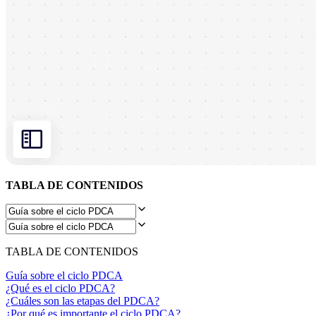
Diseño organizacional
Soluciones
Por segmento empresarial
Enterprise
Pequeña empresa
Startups
Por sector
Digital
Servicios profesionales
Fabricación
Comercio minorista
Servicios financieros
Ciencias de la vida y farmacéutica
Por equipo
TABLA DE CONTENIDOS
Gestión de productos
Diseño y UX
Ingeniería
Liderazgo y operaciones de producto
Operaciones
TABLA DE CONTENIDOS
Marketing
TI
Guía sobre el ciclo PDCA
Por iniciativa estratégica
¿Qué es el ciclo PDCA?
Sistema operativo de producto
¿Cuáles son las etapas del PDCA?
Transformación con IA
¿Por qué es importante el ciclo PDCA?