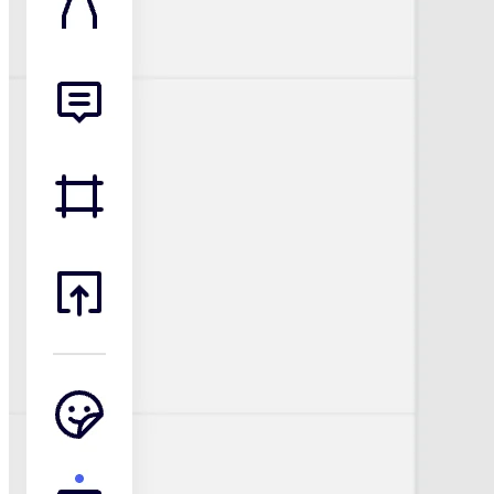
Diseño organizacional
Soluciones
Por segmento empresarial
Enterprise
Pequeña empresa
Startups
Por sector
Digital
Servicios profesionales
Fabricación
Comercio minorista
Servicios financieros
Ciencias de la vida y farmacéutica
Por equipo
Gestión de productos
Diseño y UX
Ingeniería
Liderazgo y operaciones de producto
Operaciones
Marketing
TI
Por iniciativa estratégica
Sistema operativo de producto
Transformación con IA