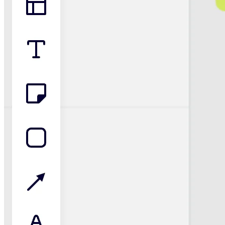
Talktrack
Tablas
Documentos
Diapositivas
Casos de uso
Destacados
Explora los manuales de IA
Explorar el Miroverse
General
Diagramas
Talleres
Lluvia de ideas
Mapas mentales
Mapas conceptuales
Diagramas de flujo
Especializados
Creación de roadmaps
Mapeo de procesos
Diseño técnico y documentación
Prototipos y wireframes
Mapas de recorrido del cliente
Análisis de resultados
Miro Design Workshops
Miro Planning & Delivery
Planificación de objetivos