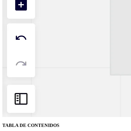
Transformación de las formas de trabajo
Experiencia digital del empleado
Experiencia del cliente y diseño de servicios
Transformación en la nube y de software
Recursos
Aprendizaje
Historias de clientes
Academia
Webinarios
Reforge Learning
Comunidad y soporte
Centro de Ayuda
Eventos
Comunidad
Blog
Socios y servicios
Servicios profesionales de Miro
Socios de soluciones
Precios
TABLA DE CONTENIDOS