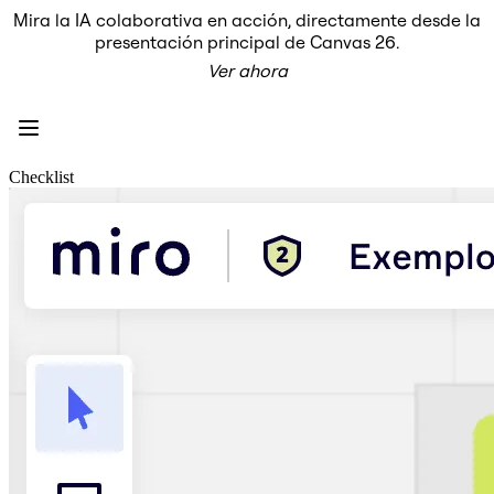
Mira la IA colaborativa en acción, directamente desde la
Producto
presentación principal de Canvas 26.
Destacados
Ver ahora
Lienzo inteligente™
Flujos
Prototipos y wireframes
Miro Engage
Plataforma
Descripción general de IA
Checklist
AI Workflows
Conectores
Servidor MCP
Explora los manuales de IA
Servidor MCP
Planes de acción
Integraciones
Seguridad
Enterprise Guard
Plataforma para desarrolladores
Descargar aplicaciones
Formatos
Pizarra
Diagramas
Kanban
Cronogramas