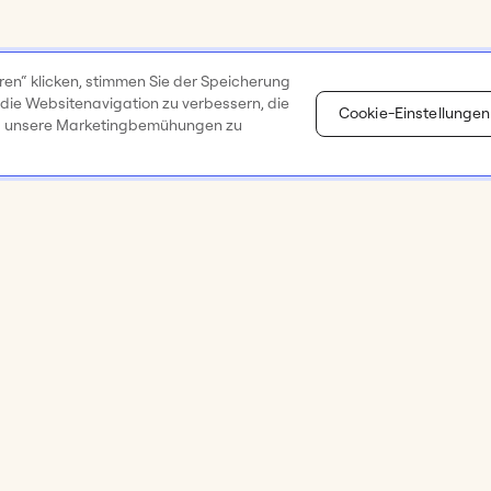
ren“ klicken, stimmen Sie der Speicherung
 die Websitenavigation zu verbessern, die
Cookie-Einstellungen
d unsere Marketingbemühungen zu
Ressourcen
Unterneh
orkshops
Miro Academy
Über uns
 &
Hilfecenter
Karriere 🚀