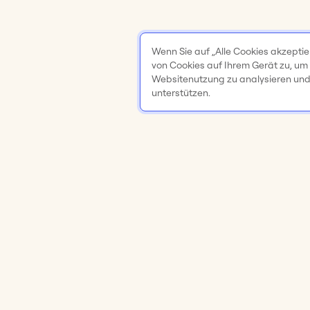
Wenn Sie auf „Alle Cookies akzeptie
von Cookies auf Ihrem Gerät zu, um
Websitenutzung zu analysieren un
unterstützen.
Produkt
Lösungen
Online-Whiteboard
Meetings & W
Apps & Integrationen
Brainstorming
Ideenfindung