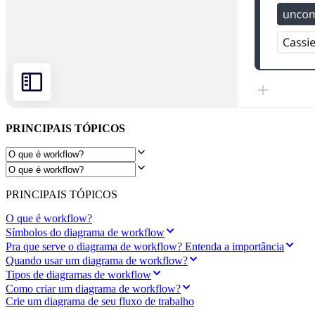
Design organizacional
Soluções
Por segmento de negócios
Enterprise
Pequenas empresas
Startups
Por setor
Digital
Serviços profissionais
Indústria
PRINCIPAIS TÓPICOS
Varejo
Serviços financeiros
Ciência da vida e farmacêutica
Por time
Gestão de produto
PRINCIPAIS TÓPICOS
Design e UX
Engenharia
O que é workflow?
Liderança de produto e operações
Símbolos do diagrama de workflow
Operações
Pra que serve o diagrama de workflow? Entenda a importância
Marketing
Quando usar um diagrama de workflow?
TI
Tipos de diagramas de workflow
Por iniciativa estratégica
Como criar um diagrama de workflow?
Sistema operacional de produto
Crie um diagrama de seu fluxo de trabalho
Transformação com IA