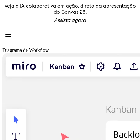
Veja a IA colaborativa em ação, direto da apresentação
Produto
do Canvas 26.
Em destaque
Assista agora
Canvas inteligente™
Fluxos
Protótipos e wireframes
Miro Engage
Plataforma
Visão geral da IA
Diagrama de Workflow
AI Workflows
Conectores
Servidor MCP
Explore os Playbooks de IA
Servidor MCP
Planos de ação
Integrações
Segurança
Enterprise Guard
Plataforma para desenvolvedores
Baixar aplicativos
Formatos
Lousa
Diagramas
Kanban
Linhas do tempo