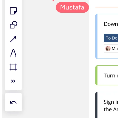
Talktrack
Tabelas
Documentos
Slides
Casos de uso
Em destaque
Explore os Playbooks de IA
Explore o Miroverse
Geral
Diagramas
Workshops
Brainstorming
Mapas mentais
Mapas conceituais
Fluxogramas
Roadmaps
Roadmaps
Mapeamento de processos
Design técnico e documentação
Protótipos e wireframes
Mapa da jornada do cliente
Síntese de pesquisa
Workshops de design
Planejamento e entrega
Planejamento de metas