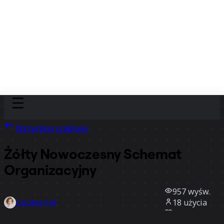
Discover
Według zespołu
Według rozmiaru
Wszystkie szablony
Żółty Nowoczesny Schemat
Organizacyjny
957
wyśw.
18
użycia
Carolina Poll
3
polubienia