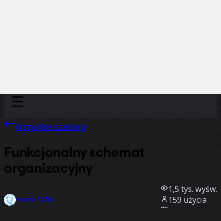
Discover
Według zespołu
Według rozmiaru
Wszystkie szablony
Funkcjonalny schemat
organizacyjny
1,5 tys.
wyśw.
159
użycia
Henrik Ståhl
3
polubienia