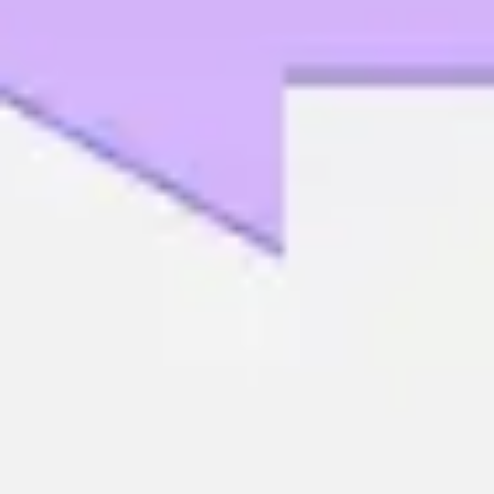
Ideacja i burze mózgów