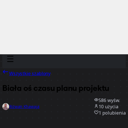
Discover
Według zespołu
Według rozmiaru
Wszystkie szablony
Biała oś czasu planu projektu
586
wyśw.
10
użycia
Rizwan Khawaja
1
polubienia
Użyj szablonu