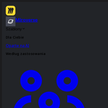
Miroverse
Szablony
Dla Ciebie
Oparte na AI
Według zastosowania