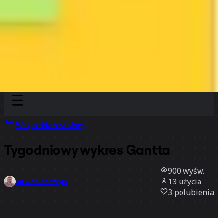
Discover
Według zespołu
Według rozmiaru
Wszystkie szablony
Tygodniowy wykres Gantta
900
wyśw.
13
użycia
Rizwan Khawaja
3
polubienia
Użyj szablonu