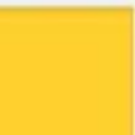
Miroverse
Szablony
Dla Ciebie
Oparte na AI
Według zastosowania