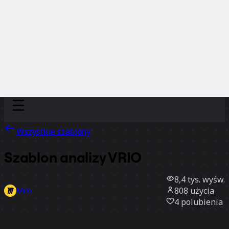
Discover
Według zespołu
Według rozmiaru
Wszystkie szablony
Szablon analizy VRIO
8,4 tys.
wyśw.
808
użycia
Miro
4
polubienia
Użyj szablonu