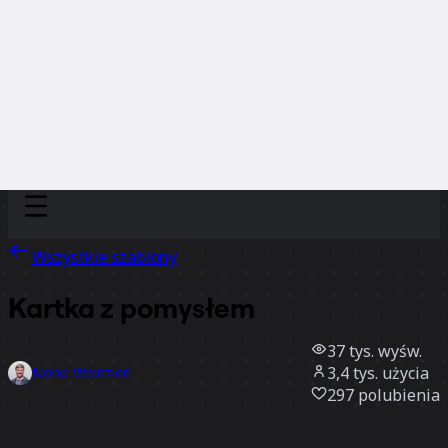
Discover
Według zespołu
Według rozmiaru
Wszystkie szablony
Kartka z pomysłem
37 tys.
wyśw.
3,4 tys.
użycia
Nono Weinzierl
297
polubienia
Użyj szablonu