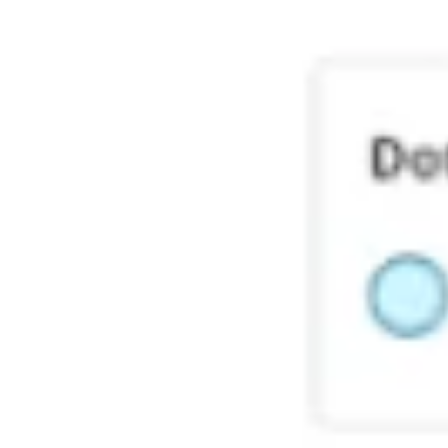
Ideacja i burze mózgów