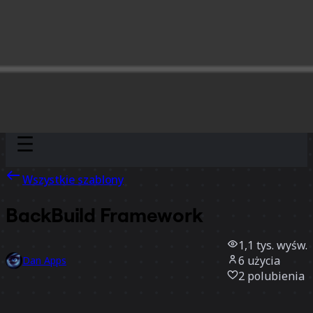
Discover
Według zespołu
Według rozmiaru
Wszystkie szablony
BackBuild Framework
1,1 tys.
wyśw.
6
użycia
Dan Apps
2
polubienia
Użyj szablonu