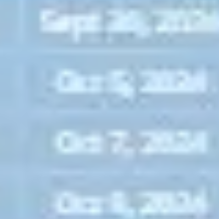
Discover
Według zespołu
Według rozmiaru
Wszystkie szablony
Macierz identyfikowalności
2,6 tys.
wyśw.
128
użycia
Rizwan Khawaja
6
polubienia
Użyj szablonu