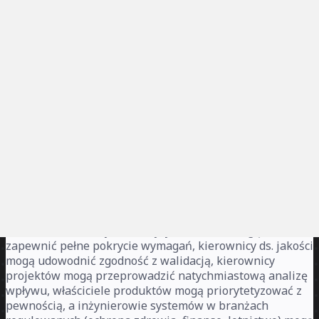
Zgłoś
Szablon macierzy identyfikowalności
Matryca Śledzenia Wymagań (RTM) to wizualne
narzędzie do dwukierunkowego mapowania, które łączy
każdy cel biznesowy z wymaganiami funkcjonalnymi,
specyfikacjami projektowymi i przypadkami testowymi w
całym cyklu życia projektu. Ten szablon tworzy "żywy
dokument", w którym analitycy biznesowi mogą
zapewnić pełne pokrycie wymagań, kierownicy ds. jakości
mogą udowodnić zgodność z walidacją, kierownicy
projektów mogą przeprowadzić natychmiastową analizę
wpływu, właściciele produktów mogą priorytetyzować z
pewnością, a inżynierowie systemów w branżach