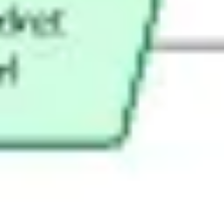
Ideacja i burze mózgów