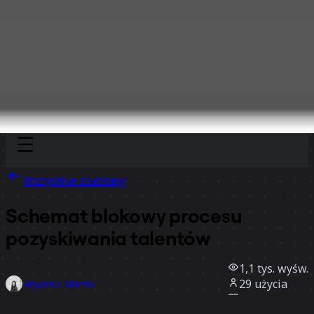
Discover
Według zespołu
Według rozmiaru
Wszystkie szablony
Schemat blokowy procesu
pozyskiwania talentów
1,1 tys.
wyśw.
29
użycia
Aryanna Martin
0
polubienia