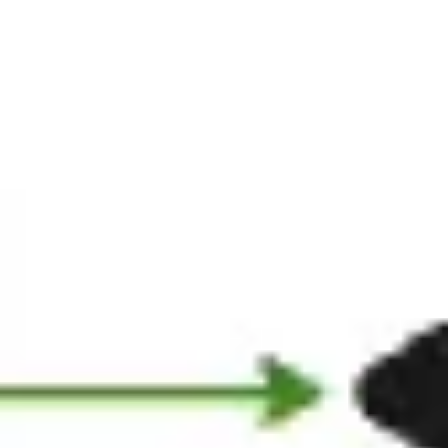
Ideacja i burze mózgów