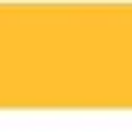
Miroverse
Szablony
Dla Ciebie
Oparte na AI
Według zastosowania