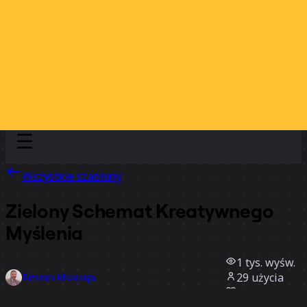
Discover
Według zespołu
Według rozmiaru
Wszystkie szablony
Zielony Schemat Kreatywnego
Myślenia
1 tys.
wyśw.
29
użycia
Rizwan Khawaja
3
polubienia