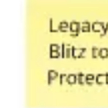
Ideacja i burze mózgów