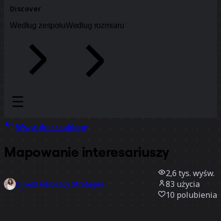
Discover
Według zespołu
Według rozmiaru
Wszystkie szablony
Mapowanie interesariuszy
2,6 tys.
wyśw.
83
użycia
Bijveld Advocacy Strategies
10
polubienia
Użyj szablonu