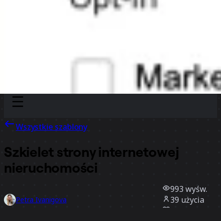
Discover
Według zespołu
Według rozmiaru
Wszystkie szablony
Szkielet strony internetowej
nieruchomości
993
wyśw.
39
użycia
Petra Ivanigova
1
polubienia