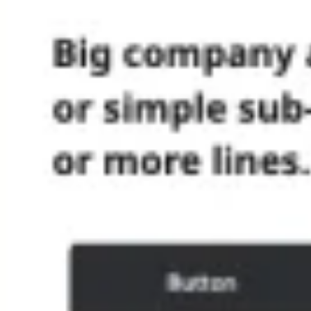
Ideacja i burze mózgów