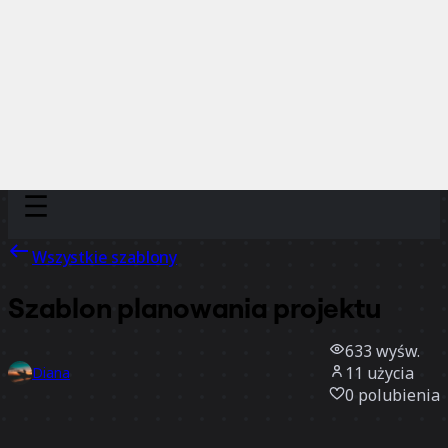
Discover
Według zespołu
Według rozmiaru
Wszystkie szablony
Szablon planowania projektu
633
wyśw.
11
użycia
Diana
0
polubienia
Użyj szablonu