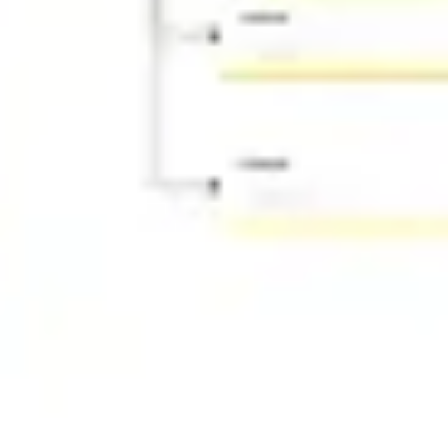
Ideacja i burze mózgów