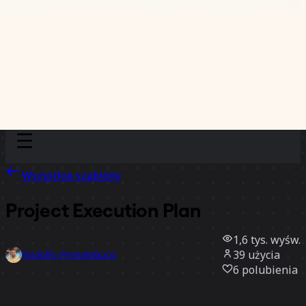
Discover
Według zespołu
Według rozmiaru
Wszystkie szablony
Project Execution Plan
1,6 tys.
wyśw.
39
użycia
Rodolfo Pernambuco
6
polubienia
Użyj szablonu