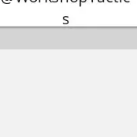
Ideacja i burze mózgów