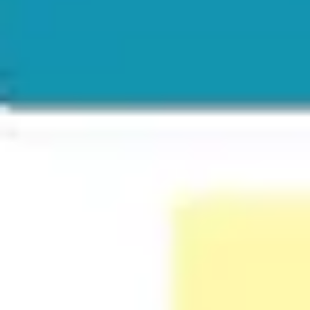
Ideacja i burze mózgów