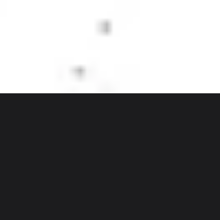
Discover
Według zespołu
Według rozmiaru
Odysseas Spyroglou
Dane użytkownika