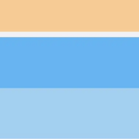
Ideacja i burze mózgów