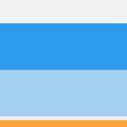
Miroverse
Szablony
Dla Ciebie
Oparte na AI
Według zastosowania