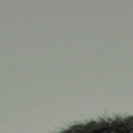
Miroverse
Szablony
Dla Ciebie
Oparte na AI
Według zastosowania