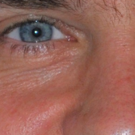
Ideacja i burze mózgów