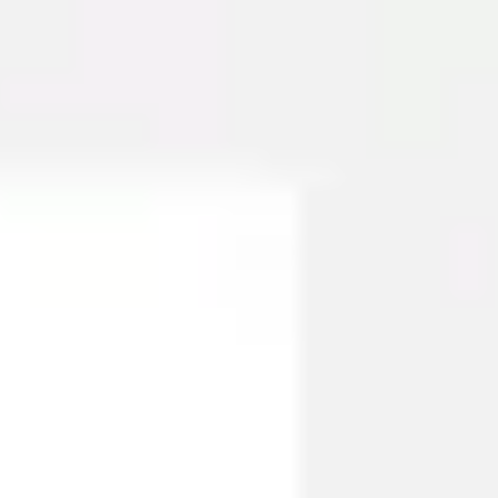
Miroverse
Szablony
Dla Ciebie
Oparte na AI
Według zastosowania