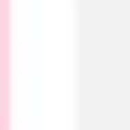
Ideacja i burze mózgów