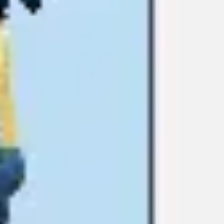
Ideacja i burze mózgów