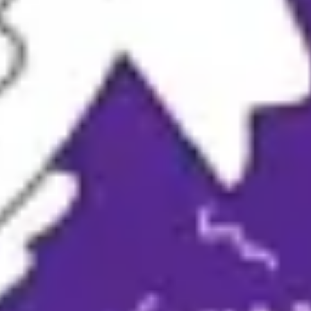
Ideacja i burze mózgów