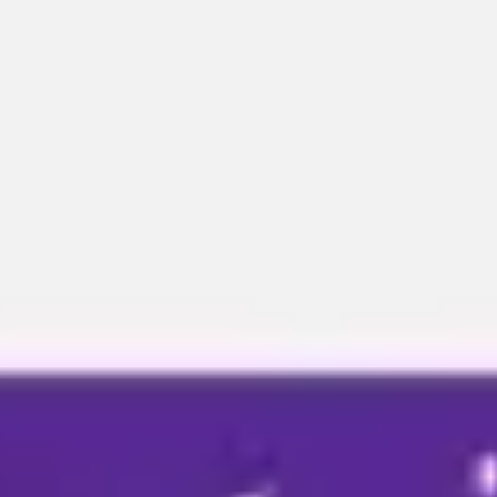
Miroverse
Szablony
Dla Ciebie
Oparte na AI
Według zastosowania