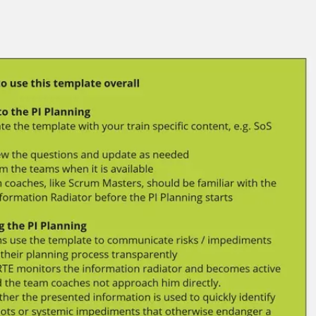
Miroverse
Szablony
Dla Ciebie
Oparte na AI
Według zastosowania