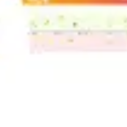
Ideacja i burze mózgów