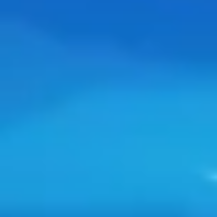
Wireframing i tworzenie prototypów