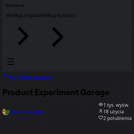
Discover
Według zespołu
Według rozmiaru
Wszystkie szablony
Product Experiment Garage
1 tys.
wyśw.
18
użycia
Maurice McGinley
2
polubienia
Użyj szablonu