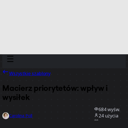
Discover
Według zespołu
Według rozmiaru
Wszystkie szablony
Macierz priorytetów: wpływ i
wysiłek
684
wyśw.
24
użycia
Carolina Poll
0
polubienia