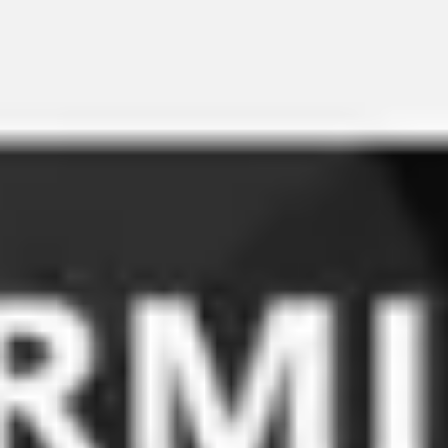
Miroverse
Szablony
Dla Ciebie
Oparte na AI
Według zastosowania