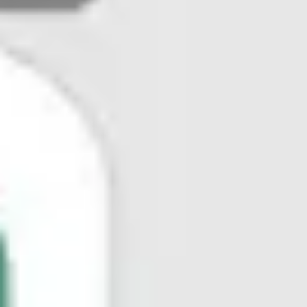
Ideacja i burze mózgów