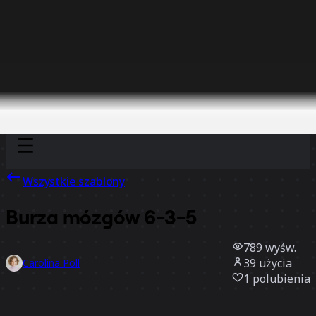
Discover
Według zespołu
Według rozmiaru
Wszystkie szablony
Burza mózgów 6-3-5
789
wyśw.
39
użycia
Carolina Poll
1
polubienia
Użyj szablonu