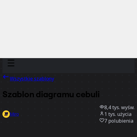
Discover
Według zespołu
Według rozmiaru
Wszystkie szablony
Szablon diagramu cebuli
8,4 tys.
wyśw.
1 tys.
użycia
Miro
7
polubienia
Użyj szablonu