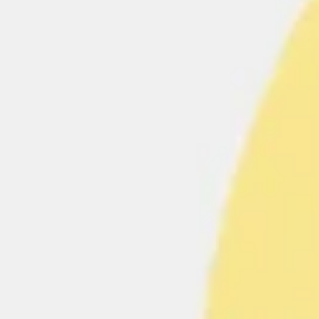
Ideacja i burze mózgów