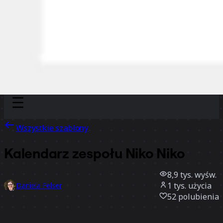
Discover
Według zespołu
Według rozmiaru
Wszystkie szablony
Kalendarz zespołu Niko Niko
8,9 tys.
wyśw.
1 tys.
użycia
Daniela Felser
52
polubienia
Użyj szablonu