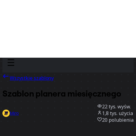
Discover
Według zespołu
Według rozmiaru
Wszystkie szablony
Szablon planera miesięcznego
22 tys.
wyśw.
1,8 tys.
użycia
Miro
20
polubienia
Użyj szablonu