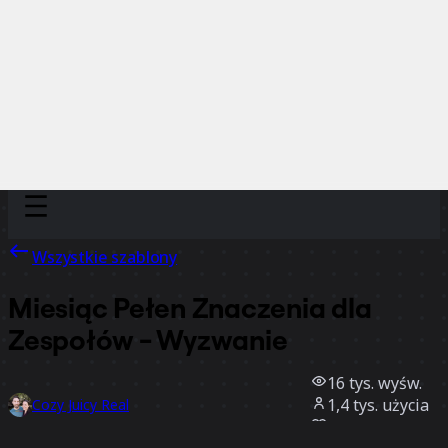
Discover
Według zespołu
Według rozmiaru
Wszystkie szablony
Miesiąc Pełen Znaczenia dla
Zespołów - Wyzwanie
16 tys.
wyśw.
1,4 tys.
użycia
Cozy Juicy Real
137
polubienia