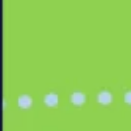
Ideacja i burze mózgów