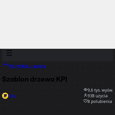
Discover
Według zespołu
Według rozmiaru
Wszystkie szablony
Szablon drzewa KPI
9,6 tys.
wyśw.
938
użycia
Miro
8
polubienia
Użyj szablonu