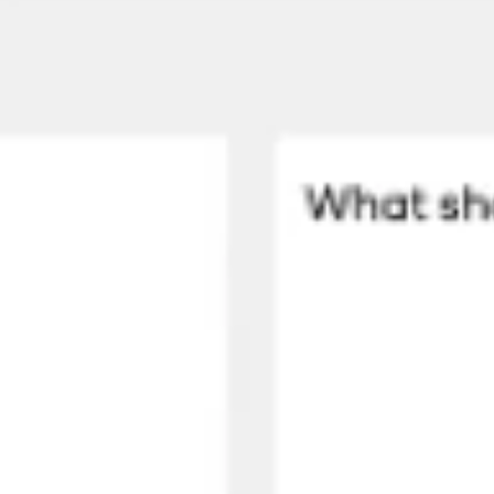
Ideacja i burze mózgów