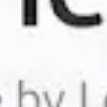
Ideacja i burze mózgów