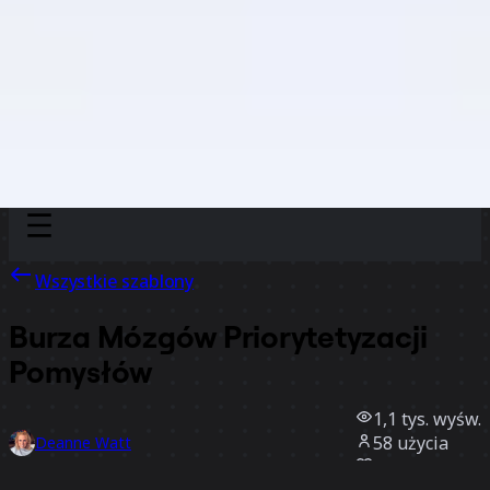
Discover
Według zespołu
Według rozmiaru
Wszystkie szablony
Burza Mózgów Priorytetyzacji
Pomysłów
1,1 tys.
wyśw.
58
użycia
Deanne Watt
3
polubienia