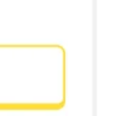
Ideacja i burze mózgów