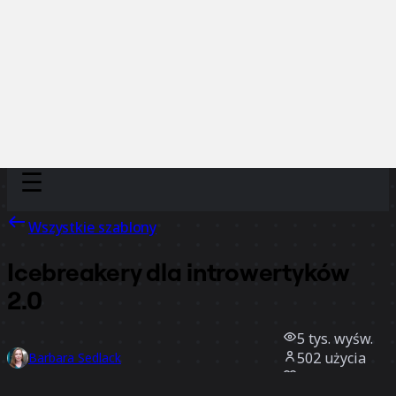
Discover
Według zespołu
Według rozmiaru
Wszystkie szablony
Icebreakery dla introwertyków
2.0
5 tys.
wyśw.
502
użycia
Barbara Sedlack
68
polubienia