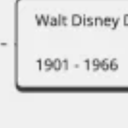
Ideacja i burze mózgów