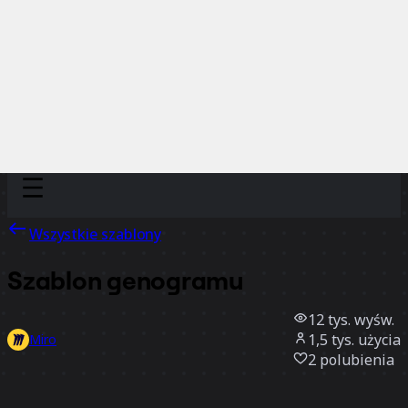
Discover
Według zespołu
Według rozmiaru
Wszystkie szablony
Szablon genogramu
12 tys.
wyśw.
1,5 tys.
użycia
Miro
2
polubienia
Użyj szablonu