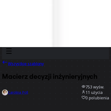
Discover
Według zespołu
Według rozmiaru
Wszystkie szablony
Macierz decyzji inżynieryjnych
753
wyśw.
11
użycia
Carolina Poll
0
polubienia
Użyj szablonu