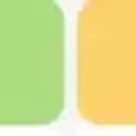
Miroverse
Szablony
Dla Ciebie
Oparte na AI
Według zastosowania