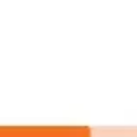
Miroverse
Szablony
Dla Ciebie
Oparte na AI
Według zastosowania