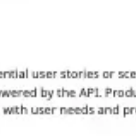
Ideacja i burze mózgów