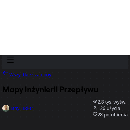
Discover
Według zespołu
Według rozmiaru
Wszystkie szablony
Mapy Inżynierii Przepływu
2,8 tys.
wyśw.
126
użycia
Harry Tucker
28
polubienia
Użyj szablonu